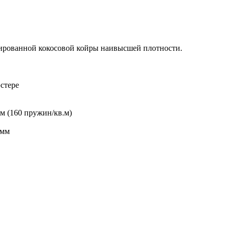
сированной кокосовой койры наивысшей плотности.
эстере
м (160 пружин/кв.м)
 мм