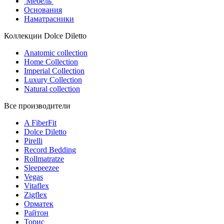
Мебель
Основания
Наматрасники
Коллекции Dolce Diletto
Anatomic collection
Home Collection
Imperial Collection
Luxury Collection
Natural collection
Все производители
A FiberFit
Dolce Diletto
Pirelli
Record Bedding
Rollmatratze
Sleepeezee
Vegas
Vitaflex
Zigflex
Орматек
Райтон
Торис