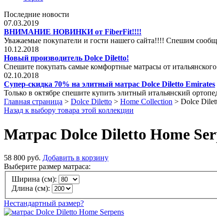
Последние новости
07.03.2019
ВНИМАНИЕ НОВИНКИ от FiberFit!!!!
Уважаемые покупатели и гости нашего сайта!!!! Спешим сообщ
10.12.2018
Новый производитель Dolce Diletto!
Спешите покупать самые комфортные матрасы от итальянского
02.10.2018
Супер-скидка 70% на элитный матрас Dolce Diletto Emirates
Только в октябре спешите купить элитный итальянский ортопеди
Главная страница
>
Dolce Diletto
>
Home Collection
>
Dolce Dile
Назад к выбору товара этой коллекции
Матрас Dolce Diletto Home Ser
58 800 руб.
Добавить в корзину
Выберите размер матраса:
Ширина (см):
Длина (см):
Нестандартный размер?