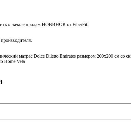
ить о начале продаж НОВИНОК от FiberFit!
 производителя.
ческий матрас Dolce Diletto Emirates размером 200x200 см со с
tto Home Vela
a