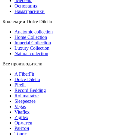
Мебель
Основания
Наматрасники
Коллекции Dolce Diletto
Anatomic collection
Home Collection
Imperial Collection
Luxury Collection
Natural collection
Все производители
A FiberFit
Dolce Diletto
Pirelli
Record Bedding
Rollmatratze
Sleepeezee
Vegas
Vitaflex
Zigflex
Орматек
Райтон
Торис