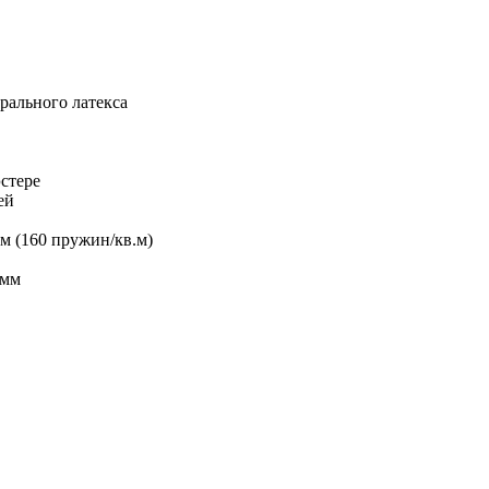
рального латекса
эстере
ей
м (160 пружин/кв.м)
 мм