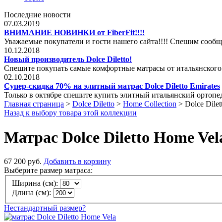
Последние новости
07.03.2019
ВНИМАНИЕ НОВИНКИ от FiberFit!!!!
Уважаемые покупатели и гости нашего сайта!!!! Спешим сообщ
10.12.2018
Новый производитель Dolce Diletto!
Спешите покупать самые комфортные матрасы от итальянского
02.10.2018
Супер-скидка 70% на элитный матрас Dolce Diletto Emirates
Только в октябре спешите купить элитный итальянский ортопеди
Главная страница
>
Dolce Diletto
>
Home Collection
>
Dolce Dile
Назад к выбору товара этой коллекции
Матрас Dolce Diletto Home Vel
67 200 руб.
Добавить в корзину
Выберите размер матраса:
Ширина (см):
Длина (см):
Нестандартный размер?