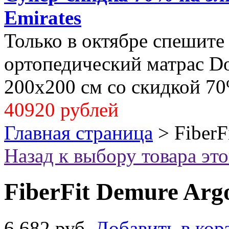
Emirates
Только в октябре спешите
ортопедический матрас Dol
200x200 см со скидкой 70
40920 рублей
Главная страница
>
FiberF
Назад к выбору товара эт
FiberFit Demure Arg
6 682 руб.
Добавить в кор