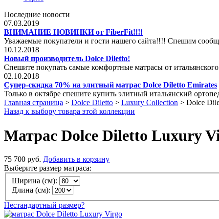
Последние новости
07.03.2019
ВНИМАНИЕ НОВИНКИ от FiberFit!!!!
Уважаемые покупатели и гости нашего сайта!!!! Спешим сообщ
10.12.2018
Новый производитель Dolce Diletto!
Спешите покупать самые комфортные матрасы от итальянского
02.10.2018
Супер-скидка 70% на элитный матрас Dolce Diletto Emirates
Только в октябре спешите купить элитный итальянский ортопеди
Главная страница
>
Dolce Diletto
>
Luxury Collection
>
Dolce Dil
Назад к выбору товара этой коллекции
Матрас Dolce Diletto Luxury V
75 700 руб.
Добавить в корзину
Выберите размер матраса:
Ширина (см):
Длина (см):
Нестандартный размер?