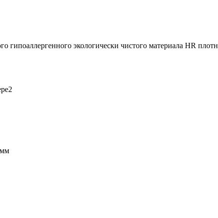
ого гипоаллергенного экологически чистого материала HR плот
ере2
 мм