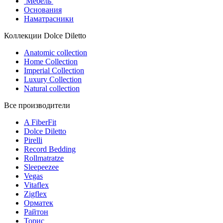
Мебель
Основания
Наматрасники
Коллекции Dolce Diletto
Anatomic collection
Home Collection
Imperial Collection
Luxury Collection
Natural collection
Все производители
A FiberFit
Dolce Diletto
Pirelli
Record Bedding
Rollmatratze
Sleepeezee
Vegas
Vitaflex
Zigflex
Орматек
Райтон
Торис