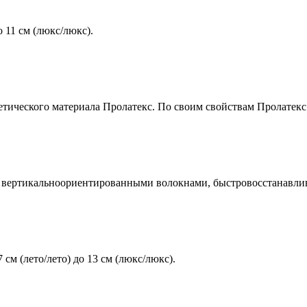
о 11 см (люкс/люкс).
ического материала Пролатекс. По своим свойствам Пролатекс 
с вертикальноориентированными волокнами, быстровосстанавл
м (лето/лето) до 13 см (люкс/люкс).