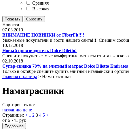
Средняя
Высокая
Новости
07.03.2019
ВНИМАНИЕ НОВИНКИ от FiberFit!!!!
Уважаемые покупатели и гости нашего сайта!!!! Спешим сообщ
10.12.2018
Новый производитель Dolce Diletto!
Спешите покупать самые комфортные матрасы от итальянского
02.10.2018
Супер-скидка 70% на элитный матрас Dolce Diletto Emirates
Только в октябре спешите купить элитный итальянский ортопеди
Главная страница
>
Наматрасники
Наматрасники
Сортировать по:
названию
цене
Страницы:
<
1
2
3
4
5
>
от 6 741 руб